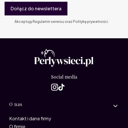
Dołącz do newslettera
Akceptuję Regulamin serwisu oraz Politykę prywatności.
Social media
Linki w stopce
O nas
Kontakt i dane firmy
O firmie