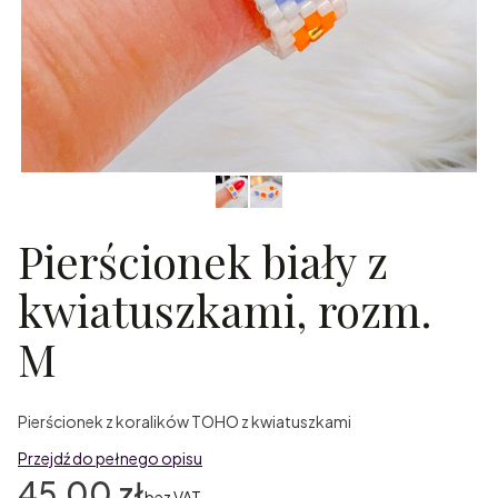
Pierścionek biały z
kwiatuszkami, rozm.
M
Pierścionek z koralików TOHO z kwiatuszkami
Przejdź do pełnego opisu
Cena
45,00 zł
bez VAT