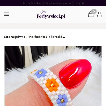
Darmowa dostawa na wszystkie zamówienia
Produkty 
Menu
Koszyk
Zalog
Strona główna
Pierścionki
Z koralików