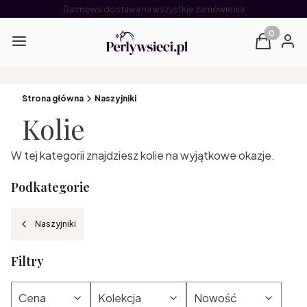
Darmowa dostawa na wszystkie zamówienia
Produkty 
Menu
Koszyk
Zalog
Strona główna
Naszyjniki
Kolie
W tej kategorii znajdziesz kolie na wyjątkowe okazje.
Podkategorie
Naszyjniki
Filtry
Cena
Kolekcja
Nowość