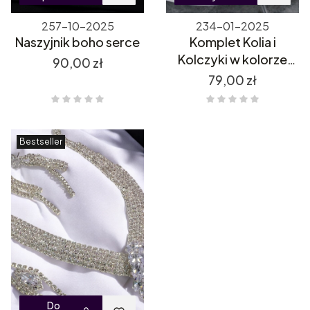
257-10-2025
234-01-2025
Naszyjnik boho serce
Komplet Kolia i
Kolczyki w kolorze
Cena
90,00 zł
złotym z cyrkoniami
Cena
79,00 zł
Bestseller
Do