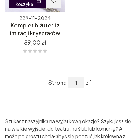
koszyka
229-11-2024
Komplet biżuterii z
imitacji kryształów
Cena
89,00 zł
Strona
z 1
Szukasz naszyjnika na wyjatkową okazję? Szykujesz się
na wielkie wyjście, do teatru, na ślub lub komunię? A
może po prostu chciałabyś się poczuć jak królewna z