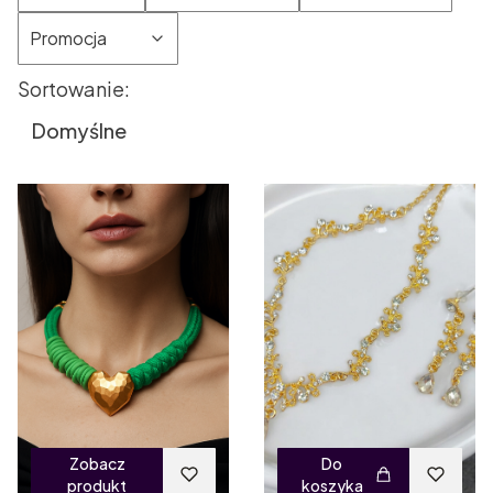
Promocja
Lista produktów
Sortowanie:
Koniec filtrów
Domyślne
Zobacz
Do
produkt
koszyka