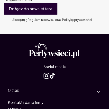
Dołącz do newslettera
Akceptuję Regulamin serwisu oraz Politykę prywatności.
Social media
Linki w stopce
O nas
Kontakt i dane firmy