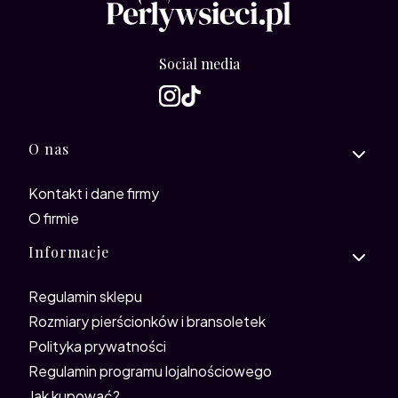
Social media
Linki w stopce
O nas
Kontakt i dane firmy
O firmie
Informacje
Regulamin sklepu
Rozmiary pierścionków i bransoletek
Polityka prywatności
Regulamin programu lojalnościowego
Jak kupować?