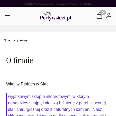
Darmowa dostawa na wszystkie zamówienia
Produkty 
Menu
Koszyk
Zalog
Strona główna
O firmie
Witaj w Perłach w Sieci
wyjątkowym sklepie internetowym, w którym
odnajdziesz najpiękniejszą biżuterię z pereł, złoconej
stali chirurgicznej oraz z naturalnych kamieni. Nasz
sklep jest prawdziwą oazą dla miłośniczek elegancji i