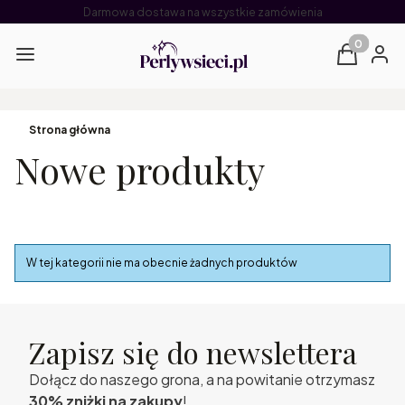
Darmowa dostawa na wszystkie zamówienia
Produkty 
Menu
Koszyk
Zalog
Strona główna
Nowe produkty
Lista produktów
W tej kategorii nie ma obecnie żadnych produktów
Zapisz się do newslettera
Dołącz do naszego grona, a na powitanie otrzymasz
30% zniżki na zakupy
!