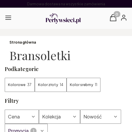
Darmowa dostawa na wszystkie zamówienia
Produkty 
Menu
Koszyk
Zalog
Strona główna
Bransoletki
Podkategorie
Kolorowe
37
Kolor złoty
14
Kolor srebrny
11
Filtry
Cena
Kolekcja
Nowość
Promocja