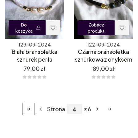
Do
Zobacz
koszyka
produkt
123-03-2024
122-03-2024
Biała bransoletka
Czarna bransoletka
sznurek perła
sznurkowa z onyksem
Cena
Cena
79,00 zł
89,00 zł
Strona
z 6
Wróć do pierwszej strony z produktami
Przejdź do ost