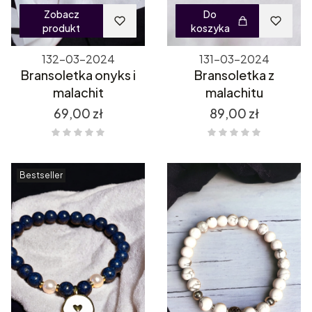
Zobacz
Do
produkt
koszyka
132-03-2024
131-03-2024
Bransoletka onyks i
Bransoletka z
malachit
malachitu
Cena
Cena
69,00 zł
89,00 zł
Bestseller