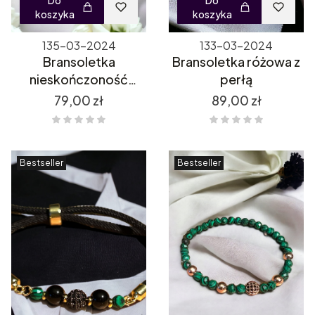
Do
Do
koszyka
koszyka
135-03-2024
133-03-2024
Bransoletka
Bransoletka różowa z
nieskończoność
perłą
czarna
Cena
Cena
79,00 zł
89,00 zł
Bestseller
Bestseller