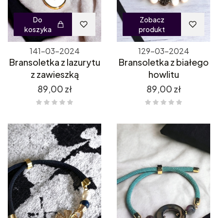
Do
Zobacz
koszyka
produkt
141-03-2024
129-03-2024
Bransoletka z lazurytu
Bransoletka z białego
z zawieszką
howlitu
Cena
Cena
89,00 zł
89,00 zł