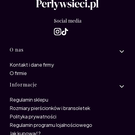
Social media
Linki w stopce
O nas
Kontakt i dane firmy
O firmie
Informacje
Regulamin sklepu
Rozmiary pierścionków i bransoletek
Polityka prywatności
Regulamin programu lojalnościowego
Jak kupować?