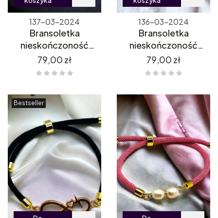
koszyka
koszyka
137-03-2024
136-03-2024
Bransoletka
Bransoletka
nieskończoność
nieskończoność
różowa
turkus
Cena
Cena
79,00 zł
79,00 zł
Bestseller