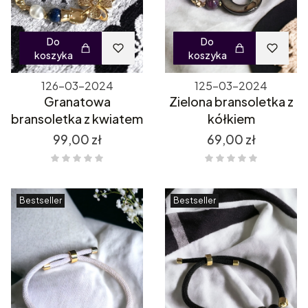
Do
Do
koszyka
koszyka
126-03-2024
125-03-2024
Granatowa
Zielona bransoletka z
bransoletka z kwiatem
kółkiem
Cena
Cena
99,00 zł
69,00 zł
Bestseller
Bestseller